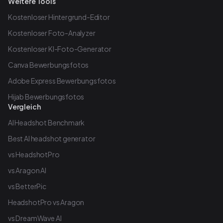
Weitere Tools
Kostenloser Hintergrund-Editor
Kostenloser Foto-Analyzer
Kostenloser KI-Foto-Generator
Canva Bewerbungsfotos
Adobe Express Bewerbungsfotos
Hijab Bewerbungsfotos
Vergleich
AI Headshot Benchmark
Best AI headshot generator
vs HeadshotPro
vs Aragon AI
vs BetterPic
HeadshotPro vs Aragon
vs DreamWave AI