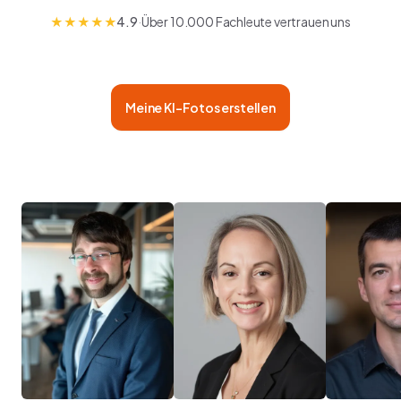
★
★
★
★
★
4.9
·
Über 10.000 Fachleute vertrauen uns
Meine KI-Fotos erstellen