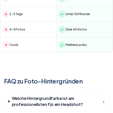
✕
✓
2–3 Tage
Unter 30 Minuten
✕
✓
4–5 Fotos
Über 40 Fotos
✕
✓
1 Look
Mehrere Looks
FAQ zu Foto-Hintergründen
Welche Hintergrundfarbe ist am
+
professionellsten für ein Headshot?