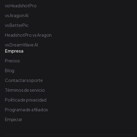
vs HeadshotPro
vs Aragon AI
vs BetterPic
HeadshotPro vs Aragon
vs DreamWave AI
Empresa
Precios
Blog
Contactar soporte
Términos de servicio
Política de privacidad
Programa de afiliados
Empezar